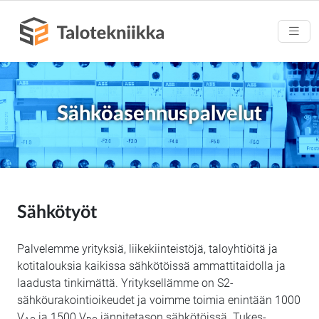
Sähköasennuspalvelut
Sähkötyöt
Palvelemme yrityksiä, liikekiinteistöjä, taloyhtiöitä ja
kotitalouksia kaikissa sähkötöissä ammattitaidolla ja
laadusta tinkimättä. Yrityksellämme on S2-
sähköurakointioikeudet ja voimme toimia enintään 1000
V
ja 1500 V
jännitetason sähkötöissä. Tukes-